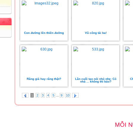
Con đường lên thiên đường
Vũ công tài ba!
Răng giả hay răng thật?
Lần cuối tao nói nhỏ nhẹ: Có
C
nhả ... không thì bảo?
...
1
2
3
4
5
9
10
MỖI NỤ