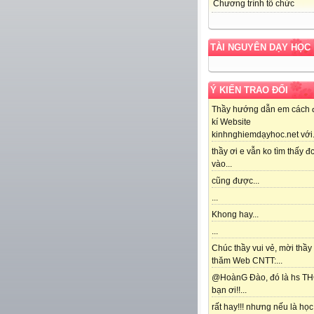
Chương trình tổ chức
TÀI NGUYÊN DẠY HỌC
Ý KIẾN TRAO ĐỔI
Thầy hướng dẫn em cách 
kí Website
kinhnghiemdạyhoc.net với.
thầy ơi e vẫn ko tìm thấy đc
vào...
cũng được...
...
Khong hay...
...
Chúc thầy vui vẻ, mời thầy
thăm Web CNTT:...
@HoànG Đào, đó là hs T
bạn ơi!!...
rất hay!!! nhưng nếu là học