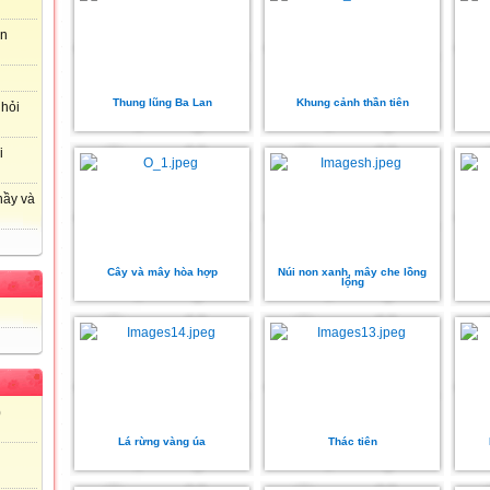
an
Thung lũng Ba Lan
Khung cảnh thần tiên
 hỏi
i
hầy và
Cây và mây hòa hợp
Núi non xanh, mây che lồng
lộng
)
Lá rừng vàng úa
Thác tiên