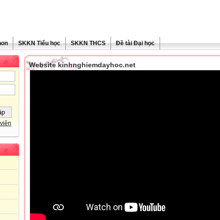
non
SKKN Tiểu học
SKKN THCS
Đề tài Đại học
Website kinhnghiemdayhoc.net
viên