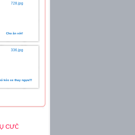
Cho ăn với!
hó kéo xe thay ngựa!!!
 CƯỜI LÀ MỘT NIỀM VUI - MỖI NIỀM VUI TH