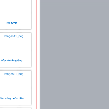
Núi tuyết
Mây trời lồng lộng
Non sông nước biếc