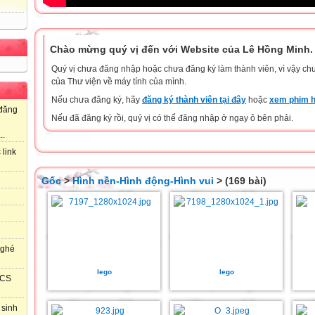
Chào mừng quý vị đến với Website của Lê Hồng Minh.
Quý vị chưa đăng nhập hoặc chưa đăng ký làm thành viên, vì vậy chưa
của Thư viện về máy tính của mình.
Nếu chưa đăng ký, hãy
đăng ký thành viên tại đây
hoặc
xem phim h
đăng
Nếu đã đăng ký rồi, quý vị có thể đăng nhập ở ngay ô bên phải.
..
 link
Gốc
>
Hình nền-Hình động-Hình vui
> (169 bài)
 ghé
lego
lego
HCS
 sinh