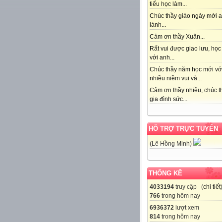
tiểu học làm...
Chúc thầy giáo ngày mới 
lành...
Cảm ơn thầy Xuân...
Rất vui được giao lưu, học
với anh...
Chúc thầy năm học mới vớ
nhiều niềm vui và...
Cảm ơn thầy nhiều, chúc t
gia đình sức...
HỖ TRỢ TRỰC TUYẾN
(Lê Hồng Minh)
THỐNG KÊ
4033194
truy cập (
chi tiết
766
trong hôm nay
6936372
lượt xem
814
trong hôm nay