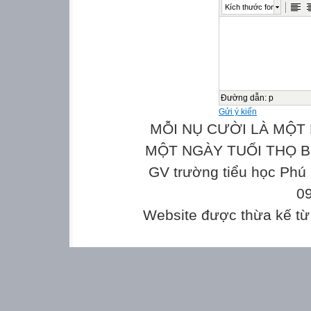
Kích thước font
Đường dẫn
:
p
Gửi ý kiến
MỖI NỤ CƯỜI LÀ MỘT 
MỘT NGÀY TUỔI THỌ Bản
GV trường tiểu học Phú
0
Website được thừa kế t