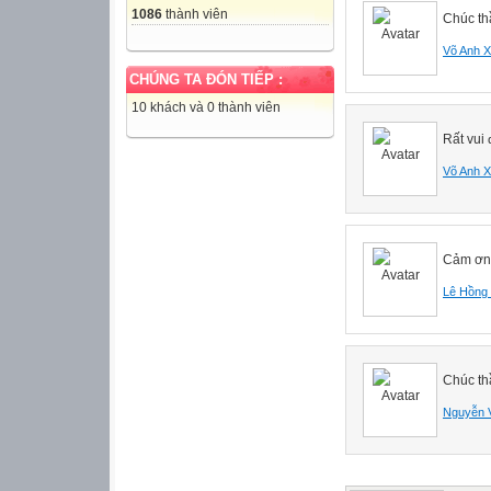
1086
thành viên
Chúc th
Võ Anh 
CHÚNG TA ĐÓN TIẾP :
10 khách và 0 thành viên
Rất vui 
Võ Anh 
Cảm ơn
Lê Hồng
Chúc thâ
Nguyễn 