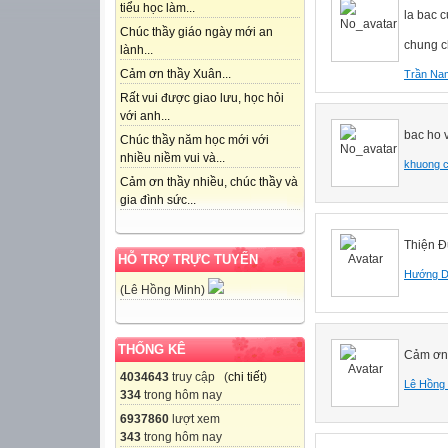
tiểu học làm...
la bac c
Chúc thầy giáo ngày mới an
chung c
lành...
Cảm ơn thầy Xuân...
Trần Na
Rất vui được giao lưu, học hỏi
với anh...
bac ho v
Chúc thầy năm học mới với
nhiều niềm vui và...
khuong c
Cảm ơn thầy nhiều, chúc thầy và
gia đình sức...
Thiện Đ
HỖ TRỢ TRỰC TUYẾN
Hướng 
(Lê Hồng Minh)
THỐNG KÊ
Cảm ơn 
4034643
truy cập (
chi tiết
)
Lê Hồng
334
trong hôm nay
6937860
lượt xem
343
trong hôm nay