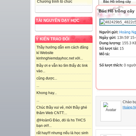
Chương trình tổ chức
Bác Hồ trồng cây
Bác Hồ trồng cây
TÀI NGUYÊN DẠY HỌC
Người gửi:
Hoàng Ng
Ngày gửi:
13h:59' 15
Ý KIẾN TRAO ĐỔI
Dung lượng:
155.3 K
Thầy hướng dẫn em cách đăng
Số lượt tải:
15
kí Website
Mô tả:
kinhnghiemdạyhoc.net với...
Số lượt thích:
0 ngườ
thầy ơi e vẫn ko tìm thấy đc link
vào...
cũng được...
...
Khong hay...
...
Chào bạ
Hoàng N
Chúc thầy vui vẻ, mời thầy ghé
thăm Web CNTT:...
@HoànG Đào, đó là hs THCS
bạn ơi!!...
rất hay!!! nhưng nếu là học sinh