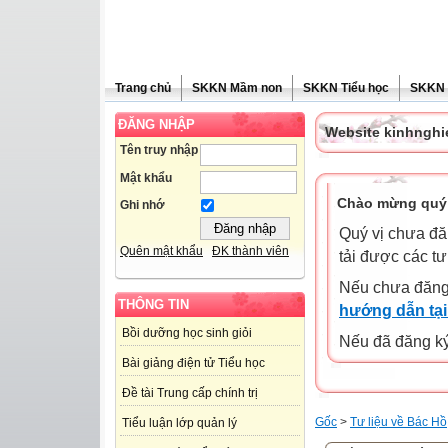
Trang chủ
SKKN Mầm non
SKKN Tiểu học
SKKN
ĐĂNG NHẬP
Website kinhngh
Tên truy nhập
Mật khẩu
Chào mừng quý 
Ghi nhớ
Quý vị chưa đă
Quên mật khẩu
ĐK thành viên
tải được các tư
Nếu chưa đăng
THÔNG TIN
hướng dẫn tại
Bồi dưỡng học sinh giỏi
Nếu đã đăng ký 
Bài giảng điện tử Tiểu học
Đề tài Trung cấp chính trị
Gốc
>
Tư liệu về Bác Hồ
Tiểu luận lớp quản lý