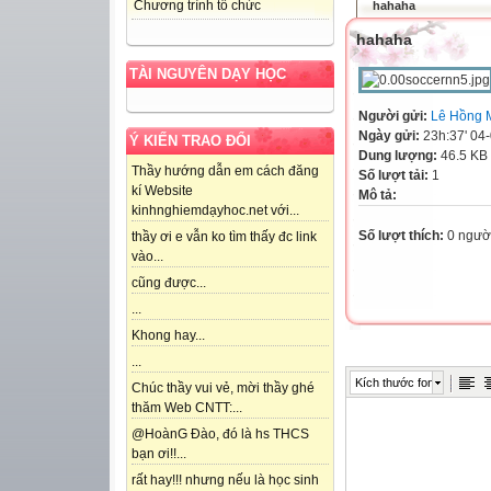
Chương trình tổ chức
hahaha
hahaha
TÀI NGUYÊN DẠY HỌC
Người gửi:
Lê Hồng 
Ngày gửi:
23h:37' 04
Ý KIẾN TRAO ĐỔI
Dung lượng:
46.5 KB
Thầy hướng dẫn em cách đăng
Số lượt tải:
1
kí Website
Mô tả:
kinhnghiemdạyhoc.net với...
Số lượt thích:
0 ngườ
thầy ơi e vẫn ko tìm thấy đc link
vào...
cũng được...
...
Khong hay...
...
Kích thước font
Chúc thầy vui vẻ, mời thầy ghé
thăm Web CNTT:...
@HoànG Đào, đó là hs THCS
bạn ơi!!...
rất hay!!! nhưng nếu là học sinh