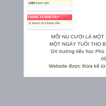
1086
thành viên
CHÚNG TA ĐÓN TIẾP :
11 khách và 0 thành viên
MỖI NỤ CƯỜI LÀ MỘT 
MỘT NGÀY TUỔI THỌ Bản
GV trường tiểu học Phú
0
Website được thừa kế t