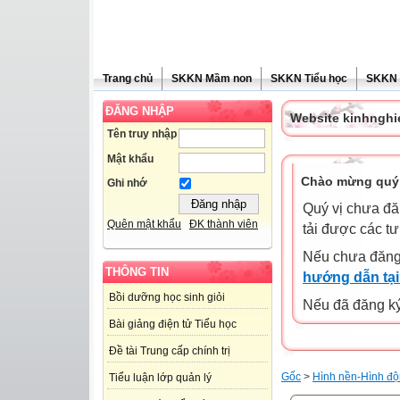
Trang chủ
SKKN Mầm non
SKKN Tiểu học
SKKN
ĐĂNG NHẬP
Website kinhngh
Tên truy nhập
Mật khẩu
Chào mừng quý 
Ghi nhớ
Quý vị chưa đă
Quên mật khẩu
ĐK thành viên
tải được các tư
Nếu chưa đăng
THÔNG TIN
hướng dẫn tại
Bồi dưỡng học sinh giỏi
Nếu đã đăng ký 
Bài giảng điện tử Tiểu học
Đề tài Trung cấp chính trị
Gốc
>
Hình nền-Hình độ
Tiểu luận lớp quản lý