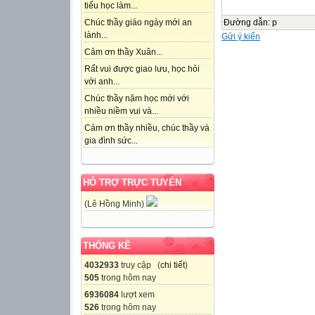
tiểu học làm...
Đường dẫn
:
p
Chúc thầy giáo ngày mới an
lành...
Gửi ý kiến
Cảm ơn thầy Xuân...
Rất vui được giao lưu, học hỏi
với anh...
Chúc thầy năm học mới với
nhiều niềm vui và...
Cảm ơn thầy nhiều, chúc thầy và
gia đình sức...
HỖ TRỢ TRỰC TUYẾN
(Lê Hồng Minh)
THỐNG KÊ
4032933
truy cập (
chi tiết
)
505
trong hôm nay
6936084
lượt xem
526
trong hôm nay