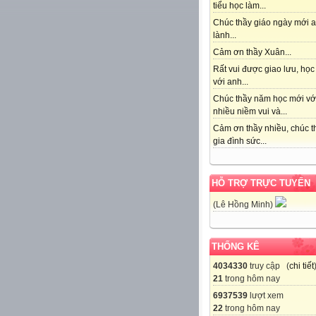
tiểu học làm...
Chúc thầy giáo ngày mới 
lành...
Cảm ơn thầy Xuân...
Rất vui được giao lưu, học
với anh...
Chúc thầy năm học mới vớ
nhiều niềm vui và...
Cảm ơn thầy nhiều, chúc t
gia đình sức...
HỖ TRỢ TRỰC TUYẾN
(Lê Hồng Minh)
THỐNG KÊ
4034330
truy cập (
chi tiết
21
trong hôm nay
6937539
lượt xem
22
trong hôm nay