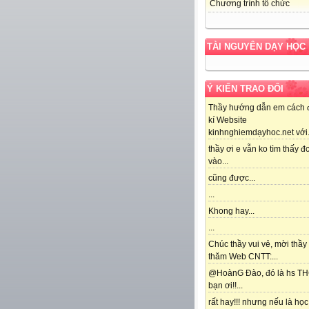
Chương trình tổ chức
TÀI NGUYÊN DẠY HỌC
Ý KIẾN TRAO ĐỔI
Thầy hướng dẫn em cách 
kí Website
kinhnghiemdạyhoc.net với.
thầy ơi e vẫn ko tìm thấy đc
vào...
cũng được...
...
Khong hay...
...
Chúc thầy vui vẻ, mời thầy
thăm Web CNTT:...
@HoànG Đào, đó là hs T
bạn ơi!!...
rất hay!!! nhưng nếu là học