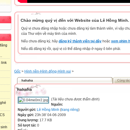
Chào mừng quý vị đến với Website của Lê Hồng Minh.
Quý vị chưa đăng nhập hoặc chưa đăng ký làm thành viên, vì vậy chưa
của Thư viện về máy tính của mình.
Nếu chưa đăng ký, hãy
đăng ký thành viên tại đây
hoặc
xem phim h
đăng
Nếu đã đăng ký rồi, quý vị có thể đăng nhập ở ngay ô bên phải.
..
 link
Gốc
>
Hình nền-Hình động-Hình vui
>
hahaha
Cùng tác
hahaha
(
Tài liệu chưa được thẩm định
)
 ghé
Nguồn:
Người gửi:
Lê Hồng Minh
(
trang riêng
)
Ngày gửi:
23h:38' 04-06-2009
HCS
Dung lượng:
17.7 KB
Số lượt tải:
0
 sinh