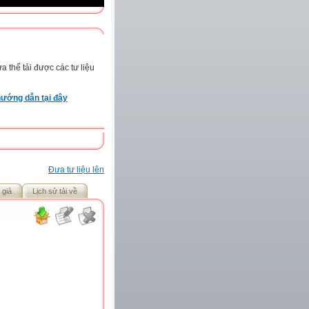
 thể tải được các tư liệu
ướng dẫn tại đây
Đưa tư liệu lên
 giả
Lịch sử tải về