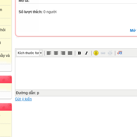
Mô tả:
an
Số lượt thích:
0 người
 hỏi
Mở 
i
Kích thước font
hầy và
Đường dẫn
:
p
Gửi ý kiến
)