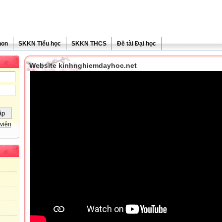
non
SKKN Tiểu học
SKKN THCS
Đề tài Đại học
Website kinhnghiemdayhoc.net
viên