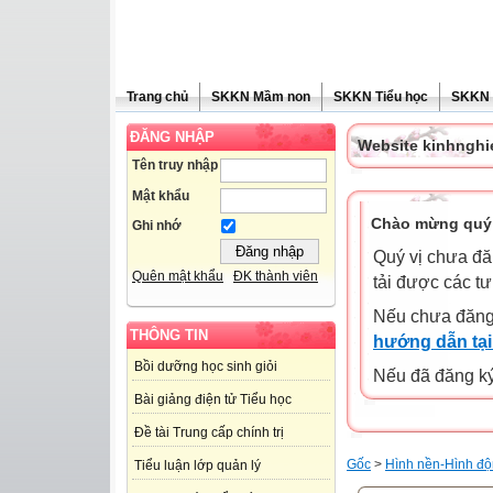
Trang chủ
SKKN Mầm non
SKKN Tiểu học
SKKN
ĐĂNG NHẬP
Website kinhngh
Tên truy nhập
Mật khẩu
Chào mừng quý 
Ghi nhớ
Quý vị chưa đă
Quên mật khẩu
ĐK thành viên
tải được các tư
Nếu chưa đăng
THÔNG TIN
hướng dẫn tại
Bồi dưỡng học sinh giỏi
Nếu đã đăng ký 
Bài giảng điện tử Tiểu học
Đề tài Trung cấp chính trị
Gốc
>
Hình nền-Hình độ
Tiểu luận lớp quản lý