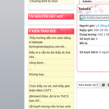
Chương trình tổ chức
kakaka
kakaka
TÀI NGUYÊN DẠY HỌC
Người gửi:
Lê Hồng 
Ngày gửi:
20h:19' 05
Ý KIẾN TRAO ĐỔI
Dung lượng:
426.1 K
Thầy hướng dẫn em cách đăng
Số lượt tải:
0
kí Website
Mô tả:
kinhnghiemdạyhoc.net với...
Số lượt thích:
0 ngườ
thầy ơi e vẫn ko tìm thấy đc link
vào...
cũng được...
...
Khong hay...
...
Kích thước font
Chúc thầy vui vẻ, mời thầy ghé
thăm Web CNTT:...
@HoànG Đào, đó là hs THCS
bạn ơi!!...
rất hay!!! nhưng nếu là học sinh