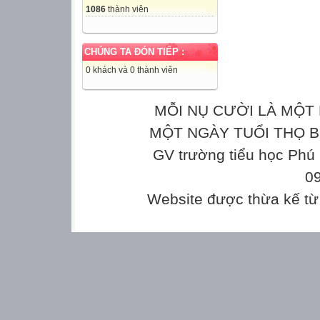
1086
thành viên
CHÚNG TA ĐÓN TIẾP :
0 khách và 0 thành viên
MỖI NỤ CƯỜI LÀ MỘT 
MỘT NGÀY TUỔI THỌ Bản
GV trường tiểu học Phú
0
Website được thừa kế t