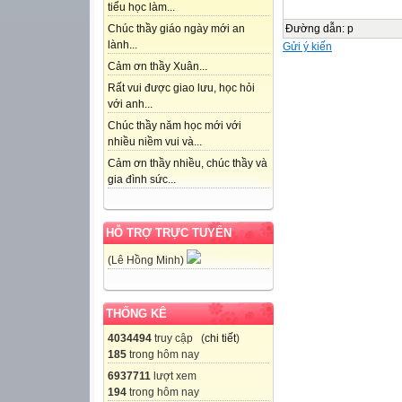
tiểu học làm...
Đường dẫn
:
p
Chúc thầy giáo ngày mới an
lành...
Gửi ý kiến
Cảm ơn thầy Xuân...
Rất vui được giao lưu, học hỏi
với anh...
Chúc thầy năm học mới với
nhiều niềm vui và...
Cảm ơn thầy nhiều, chúc thầy và
gia đình sức...
HỖ TRỢ TRỰC TUYẾN
(Lê Hồng Minh)
THỐNG KÊ
4034494
truy cập (
chi tiết
)
185
trong hôm nay
6937711
lượt xem
194
trong hôm nay