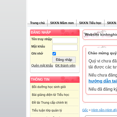
Trang chủ
SKKN Mầm non
SKKN Tiểu học
SKKN
ĐĂNG NHẬP
Website kinhngh
Tên truy nhập
Mật khẩu
Chào mừng quý 
Ghi nhớ
Quý vị chưa đă
Quên mật khẩu
ĐK thành viên
tải được các tư
Nếu chưa đăng
THÔNG TIN
hướng dẫn tại
Bồi dưỡng học sinh giỏi
Nếu đã đăng ký 
Bài giảng điện tử Tiểu học
Đề tài Trung cấp chính trị
Gốc
>
Hình nền-Hình độ
Tiểu luận lớp quản lý