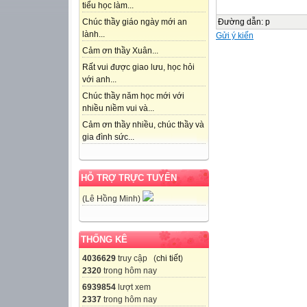
tiểu học làm...
Đường dẫn
:
p
Chúc thầy giáo ngày mới an
lành...
Gửi ý kiến
Cảm ơn thầy Xuân...
Rất vui được giao lưu, học hỏi
với anh...
Chúc thầy năm học mới với
nhiều niềm vui và...
Cảm ơn thầy nhiều, chúc thầy và
gia đình sức...
HỖ TRỢ TRỰC TUYẾN
(Lê Hồng Minh)
THỐNG KÊ
4036629
truy cập (
chi tiết
)
2320
trong hôm nay
6939854
lượt xem
2337
trong hôm nay