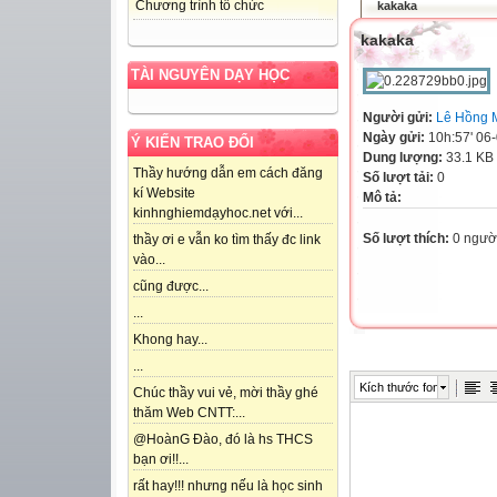
Chương trình tổ chức
kakaka
kakaka
TÀI NGUYÊN DẠY HỌC
Người gửi:
Lê Hồng 
Ngày gửi:
10h:57' 06
Ý KIẾN TRAO ĐỔI
Dung lượng:
33.1 KB
Thầy hướng dẫn em cách đăng
Số lượt tải:
0
kí Website
Mô tả:
kinhnghiemdạyhoc.net với...
Số lượt thích:
0 ngườ
thầy ơi e vẫn ko tìm thấy đc link
vào...
cũng được...
...
Khong hay...
...
Kích thước font
Chúc thầy vui vẻ, mời thầy ghé
thăm Web CNTT:...
@HoànG Đào, đó là hs THCS
bạn ơi!!...
rất hay!!! nhưng nếu là học sinh