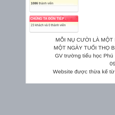
1086
thành viên
CHÚNG TA ĐÓN TIẾP :
23 khách và 0 thành viên
MỖI NỤ CƯỜI LÀ MỘT 
MỘT NGÀY TUỔI THỌ Bản
GV trường tiểu học Phú
0
Website được thừa kế t