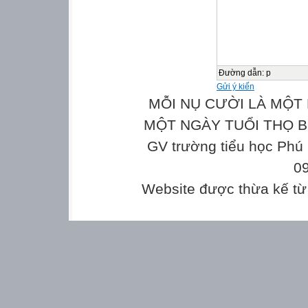
Đường dẫn
:
p
Gửi ý kiến
MỖI NỤ CƯỜI LÀ MỘT 
MỘT NGÀY TUỔI THỌ Bản
GV trường tiểu học Phú
0
Website được thừa kế t