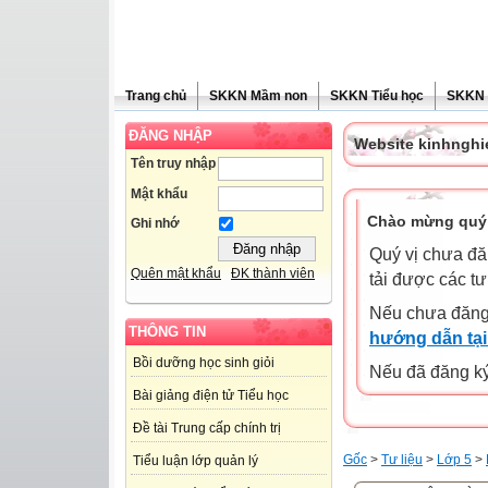
Trang chủ
SKKN Mầm non
SKKN Tiểu học
SKKN
ĐĂNG NHẬP
Website kinhngh
Tên truy nhập
Mật khẩu
Chào mừng quý 
Ghi nhớ
Quý vị chưa đă
Quên mật khẩu
ĐK thành viên
tải được các tư
Nếu chưa đăng
THÔNG TIN
hướng dẫn tại
Bồi dưỡng học sinh giỏi
Nếu đã đăng ký 
Bài giảng điện tử Tiểu học
Đề tài Trung cấp chính trị
Gốc
>
Tư liệu
>
Lớp 5
>
Tiểu luận lớp quản lý