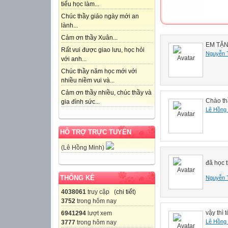
tiểu học làm...
Chúc thầy giáo ngày mới an
lành...
Cảm ơn thầy Xuân...
EM TẶN
Rất vui được giao lưu, học hỏi
Nguyễn 
với anh...
Chúc thầy năm học mới với
nhiều niềm vui và...
Cảm ơn thầy nhiều, chúc thầy và
Chào th
gia đình sức...
Lê Hồng
HỖ TRỢ TRỰC TUYẾN
(Lê Hồng Minh)
đã học 
THỐNG KÊ
Nguyễn 
4038061
truy cập (
chi tiết
)
3752
trong hôm nay
vậy thì 
6941294
lượt xem
Lê Hồng
3777
trong hôm nay