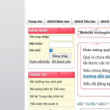
Trang chủ
SKKN Mầm non
SKKN Tiểu học
SKKN
ĐĂNG NHẬP
Website kinhngh
Tên truy nhập
Mật khẩu
Chào mừng quý 
Ghi nhớ
Quý vị chưa đă
Quên mật khẩu
ĐK thành viên
tải được các tư
Nếu chưa đăng
THÔNG TIN
hướng dẫn tại
Bồi dưỡng học sinh giỏi
Nếu đã đăng ký 
Bài giảng điện tử Tiểu học
Đề tài Trung cấp chính trị
Gốc
>
Tư liệu
>
Lớp 5
>
Tiểu luận lớp quản lý