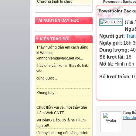
Chương trình tổ chức
Powerpoint Backgo
Powerpoint Back
TÀI NGUYÊN DẠY HỌC
(
Tài 
Ngu
Người gửi:
Trầ
Ý KIẾN TRAO ĐỔI
Ngày gửi:
18h:3
Thầy hướng dẫn em cách đăng
Dung lượng:
40
kí Website
Số lượt tải:
18
kinhnghiemdạyhoc.net với...
Mô tả:
Hình nền 
thầy ơi e vẫn ko tìm thấy đc link
vào...
Số lượt thích:
0
cũng được...
...
Khong hay...
...
Chúc thầy vui vẻ, mời thầy ghé
Tặng th
thăm Web CNTT:...
Trần Lâ
@HoànG Đào, đó là hs THCS
bạn ơi!!...
rất hay!!! nhưng nếu là học sinh