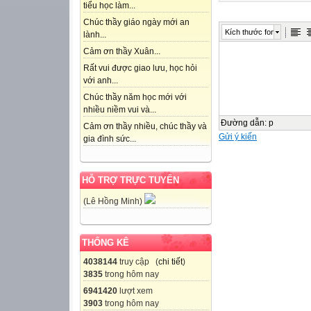
tiểu học làm...
Chúc thầy giáo ngày mới an
Kích thước font
lành...
Cảm ơn thầy Xuân...
Rất vui được giao lưu, học hỏi
với anh...
Chúc thầy năm học mới với
nhiều niềm vui và...
Đường dẫn
:
p
Cảm ơn thầy nhiều, chúc thầy và
Gửi ý kiến
gia đình sức...
HỖ TRỢ TRỰC TUYẾN
(Lê Hồng Minh)
THỐNG KÊ
4038144
truy cập (
chi tiết
)
3835
trong hôm nay
6941420
lượt xem
3903
trong hôm nay