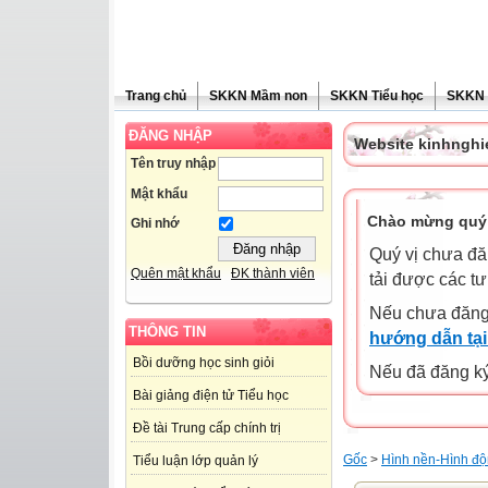
Trang chủ
SKKN Mầm non
SKKN Tiểu học
SKKN
ĐĂNG NHẬP
Website kinhngh
Tên truy nhập
Mật khẩu
Chào mừng quý 
Ghi nhớ
Quý vị chưa đă
Quên mật khẩu
ĐK thành viên
tải được các tư
Nếu chưa đăng
THÔNG TIN
hướng dẫn tại
Bồi dưỡng học sinh giỏi
Nếu đã đăng ký 
Bài giảng điện tử Tiểu học
Đề tài Trung cấp chính trị
Gốc
>
Hình nền-Hình độ
Tiểu luận lớp quản lý