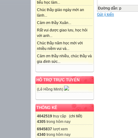
tiểu học làm...
Đường dẫn
:
p
Chúc thầy giáo ngày mới an
Gửi ý kiến
lành...
Cảm ơn thầy Xuân...
Rất vui được giao lưu, học hỏi
với anh...
Chúc thầy năm học mới với
nhiều niềm vui và...
Cảm ơn thầy nhiều, chúc thầy và
gia đình sức...
HỖ TRỢ TRỰC TUYẾN
(Lê Hồng Minh)
THỐNG KÊ
4042519
truy cập (
chi tiết
)
4305
trong hôm nay
6945837
lượt xem
4340
trong hôm nay