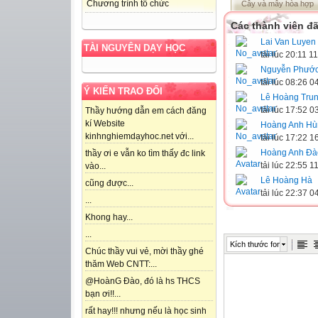
Chương trình tổ chức
Cây và mây hòa hợp
Các thành viên đã
Lai Van Luyen
TÀI NGUYÊN DẠY HỌC
tải lúc 20:11 1
Nguyễn Phước
tải lúc 08:26 
Ý KIẾN TRAO ĐỔI
Lê Hoàng Tru
tải lúc 17:52 
Thầy hướng dẫn em cách đăng
kí Website
Hoàng Anh Hù
kinhnghiemdạyhoc.net với...
tải lúc 17:22 
Hoàng Anh Đà
thầy ơi e vẫn ko tìm thấy đc link
tải lúc 22:55 
vào...
Lê Hoàng Hà
cũng được...
tải lúc 22:37 
...
Khong hay...
...
Kích thước font
Chúc thầy vui vẻ, mời thầy ghé
thăm Web CNTT:...
@HoànG Đào, đó là hs THCS
bạn ơi!!...
rất hay!!! nhưng nếu là học sinh