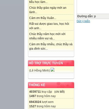
tiểu học làm...
Chúc thầy giáo ngày mới an
lành...
Đường dẫn
:
p
Cảm ơn thầy Xuân...
Gửi ý kiến
Rất vui được giao lưu, học hỏi
với anh...
Chúc thầy năm học mới với
nhiều niềm vui và...
Cảm ơn thầy nhiều, chúc thầy và
gia đình sức...
HỖ TRỢ TRỰC TUYẾN
(Lê Hồng Minh)
THỐNG KÊ
4039711
truy cập (
chi tiết
)
1497
trong hôm nay
6943024
lượt xem
1527
trong hôm nay