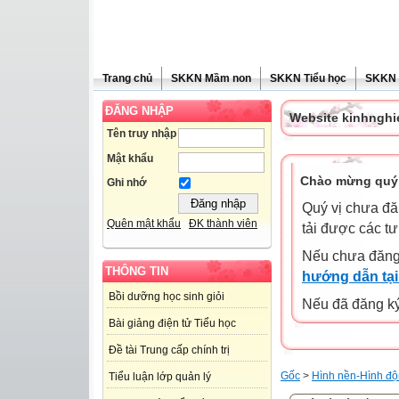
Trang chủ
SKKN Mầm non
SKKN Tiểu học
SKKN
ĐĂNG NHẬP
Website kinhngh
Tên truy nhập
Mật khẩu
Chào mừng quý 
Ghi nhớ
Quý vị chưa đă
Quên mật khẩu
ĐK thành viên
tải được các tư
Nếu chưa đăng
THÔNG TIN
hướng dẫn tại
Bồi dưỡng học sinh giỏi
Nếu đã đăng ký 
Bài giảng điện tử Tiểu học
Đề tài Trung cấp chính trị
Gốc
>
Hình nền-Hình độ
Tiểu luận lớp quản lý