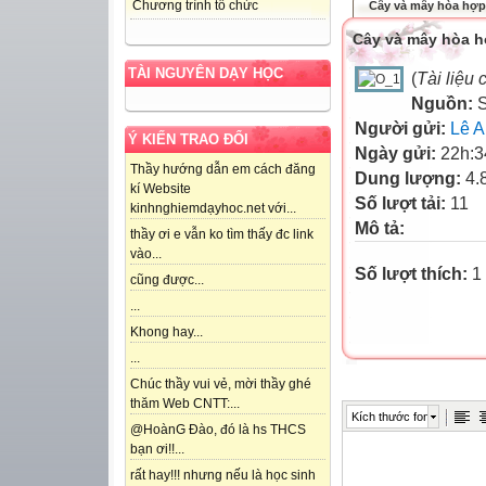
Chương trình tổ chức
Cây và mây hòa hợp
Cây và mây hòa 
TÀI NGUYÊN DẠY HỌC
(
Tài liệu
Nguồn:
Người gửi:
Lê A
Ý KIẾN TRAO ĐỔI
Ngày gửi:
22h:3
Thầy hướng dẫn em cách đăng
Dung lượng:
4.
kí Website
Số lượt tải:
11
kinhnghiemdạyhoc.net với...
Mô tả:
thầy ơi e vẫn ko tìm thấy đc link
vào...
Số lượt thích:
1 
cũng được...
...
Khong hay...
...
Chúc thầy vui vẻ, mời thầy ghé
thăm Web CNTT:...
Kích thước font
@HoànG Đào, đó là hs THCS
bạn ơi!!...
rất hay!!! nhưng nếu là học sinh