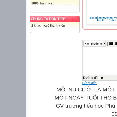
1086
thành viên
Bài giảng luyện thi V
CHÚNG TA ĐÓN TIẾP :
lớp 3 - ... 1 (bài
2 khách và 0 thành viên
Kích thước font
Đường dẫn
:
p
Gửi ý kiến
MỖI NỤ CƯỜI LÀ MỘT 
MỘT NGÀY TUỔI THỌ Bản
GV trường tiểu học Phú
0