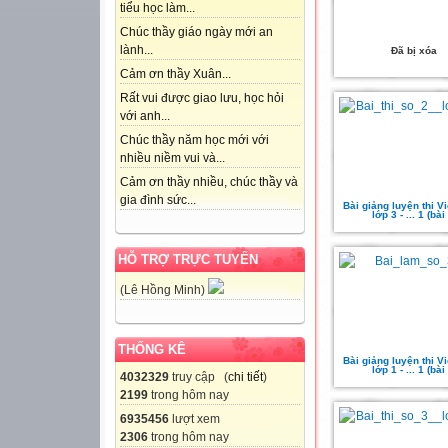
tiểu học làm...
Chúc thầy giáo ngày mới an
lành...
Đã bị xóa
Cảm ơn thầy Xuân...
Rất vui được giao lưu, học hỏi
với anh...
Chúc thầy năm học mới với
nhiều niềm vui và...
Cảm ơn thầy nhiều, chúc thầy và
gia đình sức...
Bài giảng luyện thi V
lớp 3 - ... 1 (bài
HỖ TRỢ TRỰC TUYẾN
(Lê Hồng Minh)
THỐNG KÊ
Bài giảng luyện thi V
lớp 1 - ... 1 (bài
4032329
truy cập (
chi tiết
)
2199
trong hôm nay
6935456
lượt xem
2306
trong hôm nay