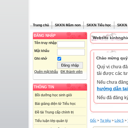
Trang chủ
SKKN Mầm non
SKKN Tiểu học
SKKN
ĐĂNG NHẬP
Website kinhngh
Tên truy nhập
Mật khẩu
Chào mừng quý 
Ghi nhớ
Quý vị chưa đă
Quên mật khẩu
ĐK thành viên
tải được các tư
Nếu chưa đăng
THÔNG TIN
hướng dẫn tại
Bồi dưỡng học sinh giỏi
Nếu đã đăng ký 
Bài giảng điện tử Tiểu học
Đề tài Trung cấp chính trị
Gốc
>
Tư liệu
>
Lớp 5
>
Tiểu luận lớp quản lý