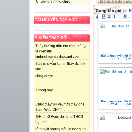
Chương trình tổ chức
hinh danh le dong nha
Cùng tác giả
Lê H
...
1
2
3
4
5
TÀI NGUYÊN DẠY HỌC
Ý KIẾN TRAO ĐỔI
Thầy hướng dẫn em cách đăng
kí Website
Bài giảng luyện thi V
kinhnghiemdạyhoc.net với...
lớp 1 - ... 1 (bài
thầy ơi e vẫn ko tìm thấy đc link
vào...
cũng được...
...
Khong hay...
...
Bài giảng luyện thi V
lớp 3 - ... 1 (bài
Chúc thầy vui vẻ, mời thầy ghé
thăm Web CNTT:...
@HoànG Đào, đó là hs THCS
bạn ơi!!...
rất hay!!! nhưng nếu là học sinh