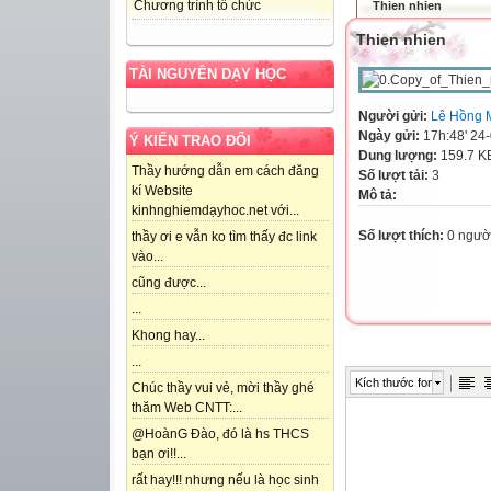
Chương trình tổ chức
Thien nhien
Thien nhien
TÀI NGUYÊN DẠY HỌC
Người gửi:
Lê Hồng 
Ngày gửi:
17h:48' 24
Ý KIẾN TRAO ĐỔI
Dung lượng:
159.7 K
Thầy hướng dẫn em cách đăng
Số lượt tải:
3
kí Website
Mô tả:
kinhnghiemdạyhoc.net với...
Số lượt thích:
0 ngườ
thầy ơi e vẫn ko tìm thấy đc link
vào...
cũng được...
...
Khong hay...
...
Kích thước font
Chúc thầy vui vẻ, mời thầy ghé
thăm Web CNTT:...
@HoànG Đào, đó là hs THCS
bạn ơi!!...
rất hay!!! nhưng nếu là học sinh