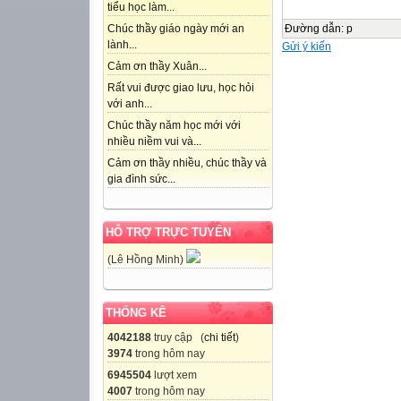
tiểu học làm...
Đường dẫn
:
p
Chúc thầy giáo ngày mới an
lành...
Gửi ý kiến
Cảm ơn thầy Xuân...
Rất vui được giao lưu, học hỏi
với anh...
Chúc thầy năm học mới với
nhiều niềm vui và...
Cảm ơn thầy nhiều, chúc thầy và
gia đình sức...
HỖ TRỢ TRỰC TUYẾN
(Lê Hồng Minh)
THỐNG KÊ
4042188
truy cập (
chi tiết
)
3974
trong hôm nay
6945504
lượt xem
4007
trong hôm nay