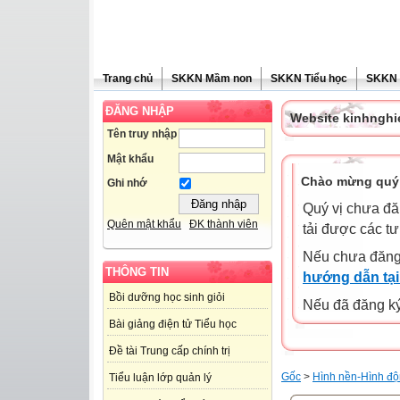
Trang chủ
SKKN Mầm non
SKKN Tiểu học
SKKN
ĐĂNG NHẬP
Website kinhngh
Tên truy nhập
Mật khẩu
Chào mừng quý 
Ghi nhớ
Quý vị chưa đă
Quên mật khẩu
ĐK thành viên
tải được các tư
Nếu chưa đăng
THÔNG TIN
hướng dẫn tại
Bồi dưỡng học sinh giỏi
Nếu đã đăng ký 
Bài giảng điện tử Tiểu học
Đề tài Trung cấp chính trị
Gốc
>
Hình nền-Hình độ
Tiểu luận lớp quản lý