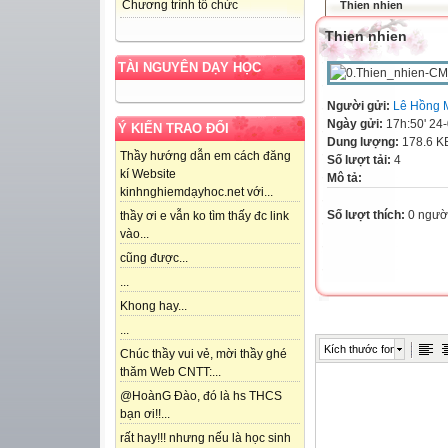
Chương trình tổ chức
Thien nhien
Thien nhien
TÀI NGUYÊN DẠY HỌC
Người gửi:
Lê Hồng 
Ngày gửi:
17h:50' 24
Ý KIẾN TRAO ĐỔI
Dung lượng:
178.6 K
Thầy hướng dẫn em cách đăng
Số lượt tải:
4
kí Website
Mô tả:
kinhnghiemdạyhoc.net với...
Số lượt thích:
0 ngườ
thầy ơi e vẫn ko tìm thấy đc link
vào...
cũng được...
...
Khong hay...
...
Kích thước font
Chúc thầy vui vẻ, mời thầy ghé
thăm Web CNTT:...
@HoànG Đào, đó là hs THCS
bạn ơi!!...
rất hay!!! nhưng nếu là học sinh