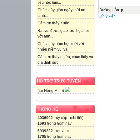
tiểu học làm...
Đường dẫn
:
p
Chúc thầy giáo ngày mới an
lành...
Gửi ý kiến
Cảm ơn thầy Xuân...
Rất vui được giao lưu, học hỏi
với anh...
Chúc thầy năm học mới với
nhiều niềm vui và...
Cảm ơn thầy nhiều, chúc thầy và
gia đình sức...
HỖ TRỢ TRỰC TUYẾN
(Lê Hồng Minh)
THỐNG KÊ
4036002
truy cập (
chi tiết
)
1693
trong hôm nay
6939222
lượt xem
1705
trong hôm nay