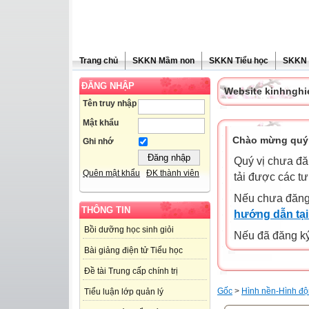
Trang chủ
SKKN Mầm non
SKKN Tiểu học
SKKN
ĐĂNG NHẬP
Website kinhngh
Tên truy nhập
Mật khẩu
Chào mừng quý 
Ghi nhớ
Quý vị chưa đă
Quên mật khẩu
ĐK thành viên
tải được các tư
Nếu chưa đăng
THÔNG TIN
hướng dẫn tại
Bồi dưỡng học sinh giỏi
Nếu đã đăng ký 
Bài giảng điện tử Tiểu học
Đề tài Trung cấp chính trị
Gốc
>
Hình nền-Hình độ
Tiểu luận lớp quản lý