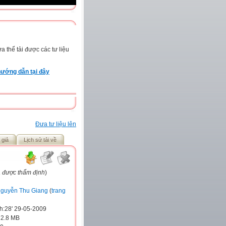
 thể tải được các tư liệu
ướng dẫn tại đây
Đưa tư liệu lên
 giả
Lịch sử tải về
a được thẩm định
)
guyễn Thu Giang
(
trang
h:28' 29-05-2009
:
2.8 MB