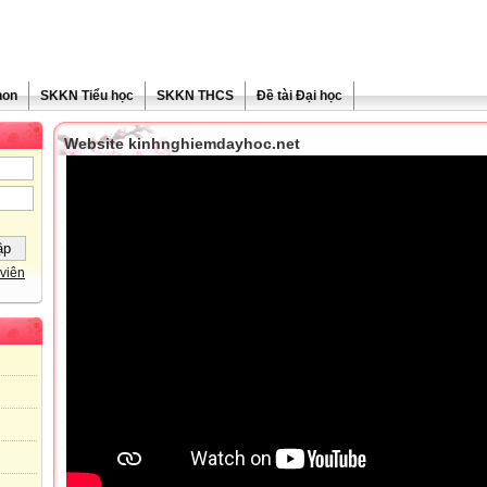
non
SKKN Tiểu học
SKKN THCS
Đề tài Đại học
Website kinhnghiemdayhoc.net
viên