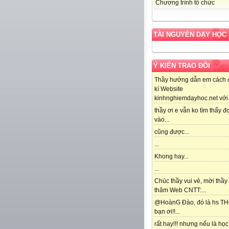
Chương trình tổ chức
TÀI NGUYÊN DẠY HỌC
Ý KIẾN TRAO ĐỔI
Thầy hướng dẫn em cách 
kí Website
kinhnghiemdạyhoc.net với.
thầy ơi e vẫn ko tìm thấy đc
vào...
cũng được...
...
Khong hay...
...
Chúc thầy vui vẻ, mời thầy
thăm Web CNTT:...
@HoànG Đào, đó là hs T
bạn ơi!!...
rất hay!!! nhưng nếu là học