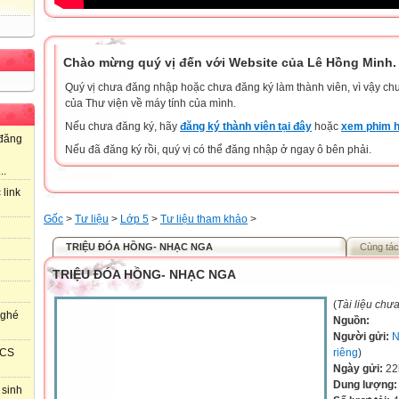
Chào mừng quý vị đến với Website của Lê Hồng Minh.
Quý vị chưa đăng nhập hoặc chưa đăng ký làm thành viên, vì vậy chưa
của Thư viện về máy tính của mình.
Nếu chưa đăng ký, hãy
đăng ký thành viên tại đây
hoặc
xem phim h
đăng
Nếu đã đăng ký rồi, quý vị có thể đăng nhập ở ngay ô bên phải.
..
 link
Gốc
>
Tư liệu
>
Lớp 5
>
Tư liệu tham khảo
>
TRIỆU ĐÓA HỒNG- NHẠC NGA
Cùng tác
TRIỆU ĐÓA HỒNG- NHẠC NGA
(
Tài liệu chư
 ghé
Nguồn:
Người gửi:
N
riêng
)
HCS
Ngày gửi:
22
Dung lượng
 sinh