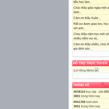
tiểu học làm...
Chúc thầy giáo ngày mới 
lành...
Cảm ơn thầy Xuân...
Rất vui được giao lưu, học
với anh...
Chúc thầy năm học mới vớ
nhiều niềm vui và...
Cảm ơn thầy nhiều, chúc t
gia đình sức...
HỖ TRỢ TRỰC TUYẾN
(Lê Hồng Minh)
THỐNG KÊ
4038110
truy cập (
chi tiết
)
3801
trong hôm nay
6941358
lượt xem
3841
trong hôm nay