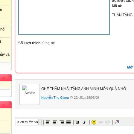
Số lượt tải:
4
Mô tả:
an
THÂN TẶNG
 hỏi
i
Số lượt thích:
0 người
hầy và
Mở 
GHÉ THĂM NHÀ, TẶNG ANH MINH MÓN QUÀ NHỎ.
Nguyễn Thu Giang
@ 22h:51p 29/05/09
Kích thước font