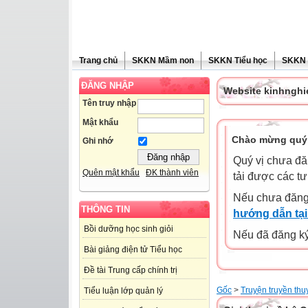
Trang chủ
SKKN Mầm non
SKKN Tiểu học
SKKN
ĐĂNG NHẬP
Website kinhngh
Tên truy nhập
Mật khẩu
Chào mừng quý 
Ghi nhớ
Quý vị chưa đă
Quên mật khẩu
ĐK thành viên
tải được các tư
Nếu chưa đăng
THÔNG TIN
hướng dẫn tại
Bồi dưỡng học sinh giỏi
Nếu đã đăng ký 
Bài giảng điện tử Tiểu học
Đề tài Trung cấp chính trị
Gốc
>
Truyện truyền thu
Tiểu luận lớp quản lý