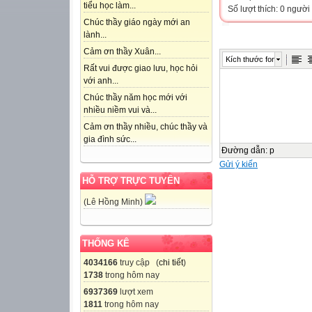
tiểu học làm...
Số lượt thích: 0 người
Chúc thầy giáo ngày mới an
lành...
Cảm ơn thầy Xuân...
Kích thước font
Rất vui được giao lưu, học hỏi
với anh...
Chúc thầy năm học mới với
nhiều niềm vui và...
Cảm ơn thầy nhiều, chúc thầy và
gia đình sức...
Đường dẫn
:
p
Gửi ý kiến
HỖ TRỢ TRỰC TUYẾN
(Lê Hồng Minh)
THỐNG KÊ
4034166
truy cập (
chi tiết
)
1738
trong hôm nay
6937369
lượt xem
1811
trong hôm nay