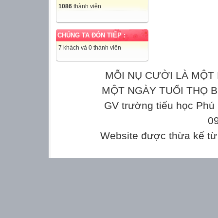
1086
thành viên
CHÚNG TA ĐÓN TIẾP :
7 khách và 0 thành viên
MỖI NỤ CƯỜI LÀ MỘT 
MỘT NGÀY TUỔI THỌ Bản
GV trường tiểu học Phú
0
Website được thừa kế t