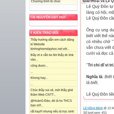
Giai thoại về Lê 
Chương trình tổ chức
Lê Quý Đôn tự
làng có hội, mộ
TÀI NGUYÊN DẠY HỌC
Lê Quý Đôn cầm
Ông cụ ung du
Ý KIẾN TRAO ĐỔI
biết viết thế n
Thầy hướng dẫn em cách đăng
có nhiều chữ "
kí Website
vẫn chưa viết 
kinhnghiemdạyhoc.net với...
cười và đọc cả
thầy ơi e vẫn ko tìm thấy đc link
vào...
"
Tri chi dĩ vi tri
cũng được...
...
Nghĩa là
:
Biết 
Khong hay...
là biết
.
...
Chúc thầy vui vẻ, mời thầy ghé
Lê Quý Đôn liền
thăm Web CNTT:...
@HoànG Đào, đó là hs THCS
bạn ơi!!...
Lê Hồng Minh
@ 12:4
rất hay!!! nhưng nếu là học sinh
Số lượt xem: 451