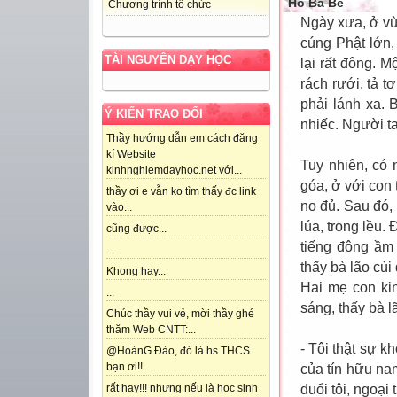
Hồ Ba Bể
Chương trình tổ chức
Ngày xưa, ở v
cúng Phật lớn,
TÀI NGUYÊN DẠY HỌC
lại rất đông. 
rách rưới, tả t
phải lánh xa. 
Ý KIẾN TRAO ĐỔI
nhiếc. Người ta
Thầy hướng dẫn em cách đăng
kí Website
Tuy nhiên, có 
kinhnghiemdạyhoc.net với...
góa, ở với con 
thầy ơi e vẫn ko tìm thấy đc link
no đủ. Sau đó,
vào...
lúa, trong lều.
cũng được...
tiếng động ầm
...
thấy bà lão cù
Khong hay...
Hai mẹ con kin
...
sáng, thấy bà lã
Chúc thầy vui vẻ, mời thầy ghé
thăm Web CNTT:...
- Tôi thật sự k
@HoànG Đào, đó là hs THCS
bạn ơi!!...
của tín hữu na
đuổi tôi, ngoại
rất hay!!! nhưng nếu là học sinh