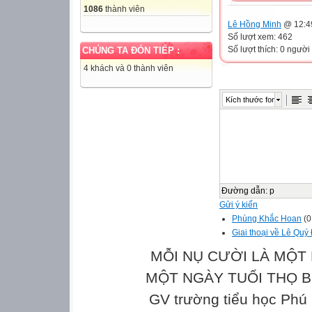
1086
thành viên
Lê Hồng Minh
@ 12:4
Số lượt xem: 462
Số lượt thích: 0 người
CHÚNG TA ĐÓN TIẾP :
4 khách và 0 thành viên
Kích thước font
Đường dẫn
:
p
Gửi ý kiến
Phùng Khắc Hoan
(0
Giai thoại về Lê Quý
MỖI NỤ CƯỜI LÀ MỘT 
MỘT NGÀY TUỔI THỌ Bản
GV trường tiểu học Phú