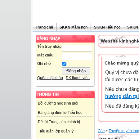
Trang chủ
SKKN Mầm non
SKKN Tiểu học
SKKN
ĐĂNG NHẬP
Website kinhngh
Tên truy nhập
Mật khẩu
Chào mừng quý 
Ghi nhớ
Quý vị chưa đă
Quên mật khẩu
ĐK thành viên
tải được các tư
Nếu chưa đăng
THÔNG TIN
hướng dẫn tại
Bồi dưỡng học sinh giỏi
Nếu đã đăng ký 
Bài giảng điện tử Tiểu học
Đề tài Trung cấp chính trị
Gốc
>
Truyện truyền thu
Tiểu luận lớp quản lý