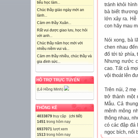
tiểu học làm...
tránh khỏi hình
Chúc thầy giáo ngày mới an
bà biết thương
lành...
lớn xảy ra. Hễ
Cảm ơn thầy Xuân...
con hãy mau ma
Rất vui được giao lưu, học hỏi
với anh...
Nói xong, bà l
Chúc thầy năm học mới với
chen nhau đến
nhiều niềm vui và...
đổ tới tứ phía,
Cảm ơn thầy nhiều, chúc thầy và
Nhưng nước cứ
gia đình sức...
cao. Tất cả mọ
vội thoát lên đ
HỖ TRỢ TRỰC TUYẾN
Trên núi, 2 mẹ
(Lê Hồng Minh)
trở thành một
Mẫu. Cả thung 
THỐNG KÊ
mênh mông như
4033879
truy cập (
chi tiết
)
thông nhau, nh
1451
trong hôm nay
có các đập đá 
6937071
lượt xem
ngọc bích, nổi 
1513
trong hôm nay