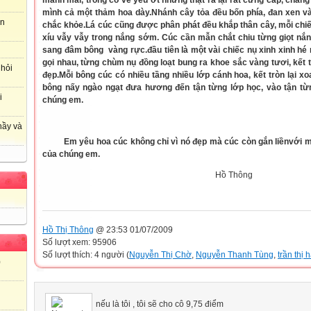
mảnh mai, trông có vẻ yếu ớt nhưng thật ra lại rất cứng cáp, chẳng
mình cả một thảm hoa dày.Nhánh cây tỏa đều bốn phía, đan xen 
an
chắc khỏe.Lá cúc cũng được phân phát đều khắp thân cây, mỗi chiế
xíu vẫy vẫy trong nắng sớm. Cúc cần mẫn chắt chiu từng giọt nắ
sang đâm bông
vàng rực.đầu tiên là một vài chiếc nụ xinh xinh hé
gọi nhau, từng chùm nụ đồng loạt bung ra khoe sắc vàng tươi, kết
 hỏi
đẹp.Mỗi bông cúc có nhiều tầng nhiều lớp cánh hoa, kết tròn lại 
bông nấy ngào ngạt đưa hương đến tận từng lớp học, vào tận từn
i
chúng em.
hầy và
Em yêu hoa cúc không chỉ vì nó đẹp mà cúc còn gắn liềnvới 
của chúng em.
Hồ Thông
Hồ Thị Thông
@ 23:53 01/07/2009
Số lượt xem: 95906
Số lượt thích: 4 người (
Nguyễn Thị Chờ
,
Nguyễn Thanh Tùng
,
trần thị 
)
nếu là tôi , tôi sẽ cho cô 9,75 điểm