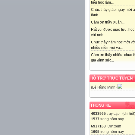
tiểu học làm...
Chúc thầy giáo ngày mới 
lành...
Cảm ơn thầy Xuân...
Rất vui được giao lưu, học
với anh...
Chúc thầy năm học mới vớ
nhiều niềm vui và...
Cảm ơn thầy nhiều, chúc t
gia đình sức...
HỖ TRỢ TRỰC TUYẾN
(Lê Hồng Minh)
THỐNG KÊ
4033965
truy cập (
chi tiết
1537
trong hôm nay
6937163
lượt xem
1605
trong hôm nay