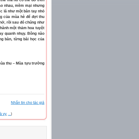
 thế mà nó có thể đỡ trên
vào nhau, mềm mại nhưng
c lá như một bàn tay nhỏ
ng của mùa hè để đợi thu
 nở, rồi sau đó chúng như
 thành một thảm hoa tuyệt
xoay quanh nhụy. Bông nào
g bàn, từng bài học của
mùa thu – Mùa tựu trường
Nhắn tin cho tác giả
hà vy
,
...
)