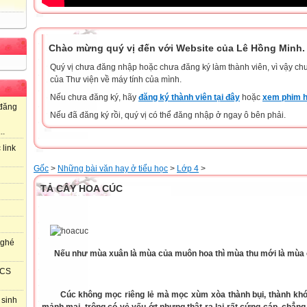
Chào mừng quý vị đến với Website của Lê Hồng Minh.
Quý vị chưa đăng nhập hoặc chưa đăng ký làm thành viên, vì vậy chưa
của Thư viện về máy tính của mình.
Nếu chưa đăng ký, hãy
đăng ký thành viên tại đây
hoặc
xem phim h
đăng
Nếu đã đăng ký rồi, quý vị có thể đăng nhập ở ngay ô bên phải.
..
 link
Gốc
>
Những bài văn hay ở tiểu học
>
Lớp 4
>
TẢ CÂY HOA CÚC
 ghé
Nếu như mùa xuân là mùa của muôn hoa thì mùa thu mới là mùa 
HCS
Cúc không mọc riêng lẻ mà mọc xùm xòa thành bụi, thành khó
 sinh