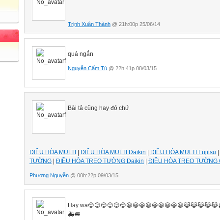
Trịnh Xuân Thành
@ 21h:00p 25/06/14
quá ngắn
Nguyễn Cẩm Tú
@ 22h:41p 08/03/15
Bài tả cũng hay đó chứ
ĐIỀU HÒA MULTI
|
ĐIỀU HÒA MULTI Daikin
|
ĐIỀU HÒA MULTI Fujitsu
TƯỜNG
|
ĐIỀU HÒA TREO TƯỜNG Daikin
|
ĐIỀU HÒA TREO TƯỜNG 
Phương Nguyễn
@ 00h:22p 09/03/15
Hay wa😊😊😊😊😊😊😆😆😆😆😆😆😆😆😆😹😹😹😹😹🔮
🚑🚐