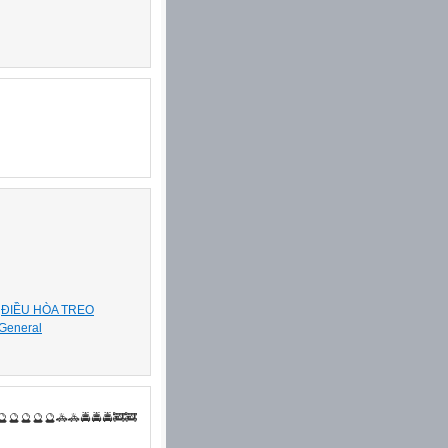
|
ĐIỀU HÒA TREO
General
🔮🔮🔮🔮🚓🚓🚔🚔🚔🚒🚒