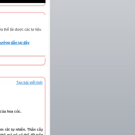
 thể tải được các tư liệu
ướng dẫn tại đây
Tạo bài viết mới
của hoa cúc.
m rất tự nhiên. Thân cây