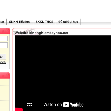
non
SKKN Tiểu học
SKKN THCS
Đề tài Đại học
Website kinhnghiemdayhoc.net
viên