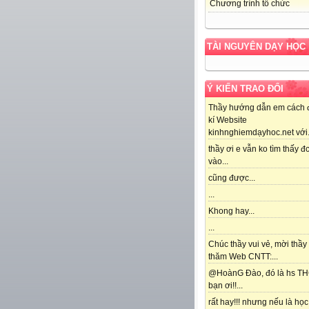
Chương trình tổ chức
TÀI NGUYÊN DẠY HỌC
Ý KIẾN TRAO ĐỔI
Thầy hướng dẫn em cách 
kí Website
kinhnghiemdạyhoc.net với.
thầy ơi e vẫn ko tìm thấy đc
vào...
cũng được...
...
Khong hay...
...
Chúc thầy vui vẻ, mời thầy
thăm Web CNTT:...
@HoànG Đào, đó là hs T
bạn ơi!!...
rất hay!!! nhưng nếu là học