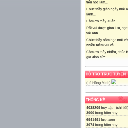
tiểu học làm...
Chúc thầy giáo ngày mới 
lành...
Cảm ơn thầy Xuân...
Rất vui được giao lưu, học
với anh...
Chúc thầy năm học mới vớ
nhiều niềm vui và...
Cảm ơn thầy nhiều, chúc t
gia đình sức...
HỖ TRỢ TRỰC TUYẾN
(Lê Hồng Minh)
THỐNG KÊ
4038209
truy cập (
chi tiết
3900
trong hôm nay
6941491
lượt xem
3974
trong hôm nay