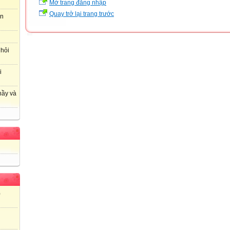
Mở trang đăng nhập
Quay trở lại trang trước
an
 hỏi
i
hầy và
)