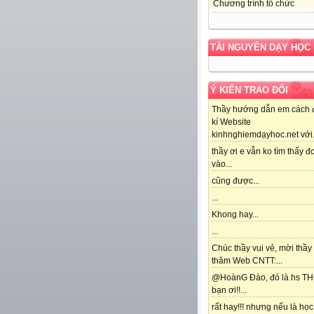
Chương trình tổ chức
TÀI NGUYÊN DẠY HỌC
Ý KIẾN TRAO ĐỔI
Thầy hướng dẫn em cách 
kí Website
kinhnghiemdạyhoc.net với.
thầy ơi e vẫn ko tìm thấy đc
vào...
cũng được...
...
Khong hay...
...
Chúc thầy vui vẻ, mời thầy
thăm Web CNTT:...
@HoànG Đào, đó là hs T
bạn ơi!!...
rất hay!!! nhưng nếu là học