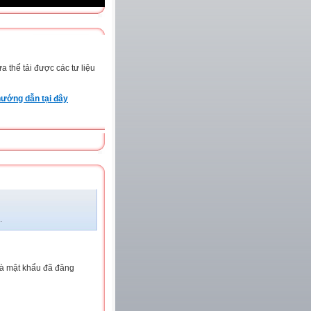
 thể tải được các tư liệu
ướng dẫn tại đây
.
và mật khẩu đã đăng