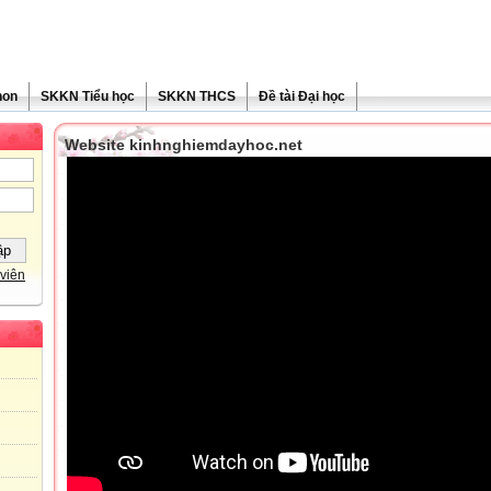
non
SKKN Tiểu học
SKKN THCS
Đề tài Đại học
Website kinhnghiemdayhoc.net
viên