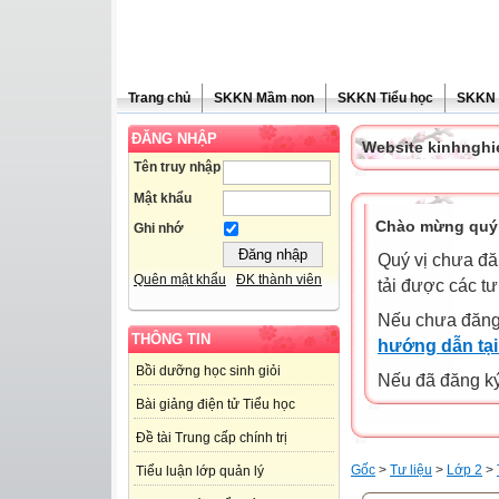
Trang chủ
SKKN Mầm non
SKKN Tiểu học
SKKN
ĐĂNG NHẬP
Website kinhngh
Tên truy nhập
Mật khẩu
Chào mừng quý 
Ghi nhớ
Quý vị chưa đă
Quên mật khẩu
ĐK thành viên
tải được các tư
Nếu chưa đăng
THÔNG TIN
hướng dẫn tại
Bồi dưỡng học sinh giỏi
Nếu đã đăng ký 
Bài giảng điện tử Tiểu học
Đề tài Trung cấp chính trị
Gốc
>
Tư liệu
>
Lớp 2
>
Tiểu luận lớp quản lý