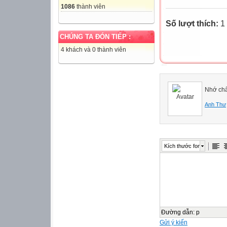
1086
thành viên
Số lượt thích:
1 
CHÚNG TA ĐÓN TIẾP :
4 khách và 0 thành viên
Nhớ ch
Anh Thư
Kích thước font
Đường dẫn
:
p
Gửi ý kiến