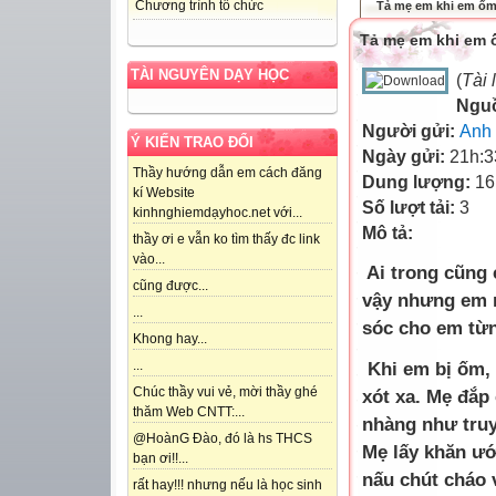
Chương trình tổ chức
Tả mẹ em khi em ố
Tả mẹ em khi em
TÀI NGUYÊN DẠY HỌC
(
Tài 
Ngu
Người gửi:
Anh
Ý KIẾN TRAO ĐỔI
Ngày gửi:
21h:3
Thầy hướng dẫn em cách đăng
Dung lượng:
16
kí Website
Số lượt tải:
3
kinhnghiemdạyhoc.net với...
Mô tả:
thầy ơi e vẫn ko tìm thấy đc link
vào...
Ai trong cũng 
cũng được...
vậy nhưng em 
...
sóc cho em từng
Khong hay...
Khi em bị ốm, 
...
Chúc thầy vui vẻ, mời thầy ghé
xót xa. Mẹ đắp
thăm Web CNTT:...
nhàng như truy
@HoànG Đào, đó là hs THCS
Mẹ lấy khăn ướ
bạn ơi!!...
nấu chút cháo 
rất hay!!! nhưng nếu là học sinh