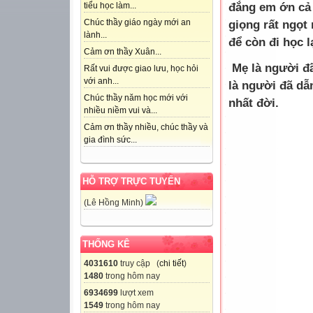
đắng em ớn cả
tiểu học làm...
giọng rất ngọt
Chúc thầy giáo ngày mới an
lành...
để còn đi học l
Cảm ơn thầy Xuân...
Mẹ là người đã
Rất vui được giao lưu, học hỏi
với anh...
là người đã dẫ
Chúc thầy năm học mới với
nhất đời.
nhiều niềm vui và...
Cảm ơn thầy nhiều, chúc thầy và
gia đình sức...
HỖ TRỢ TRỰC TUYẾN
(Lê Hồng Minh)
THỐNG KÊ
4031610
truy cập (
chi tiết
)
1480
trong hôm nay
6934699
lượt xem
1549
trong hôm nay