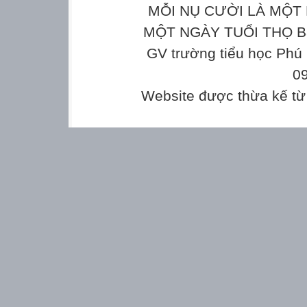
MỖI NỤ CƯỜI LÀ MỘT 
MỘT NGÀY TUỔI THỌ Bản
GV trường tiểu học Phú
0
Website được thừa kế t