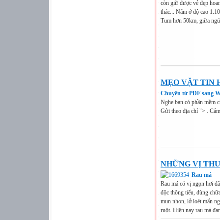
còn giữ được vẻ đẹp hoan
thác... Nằm ở độ cao 1.10
Tum hơn 50km, giữa ngút
MẸO VẶT TIN 
Chuyển từ PDF sang 
Nghe ban có phần mềm c
Gửi theo địa chỉ "> . Cảm
NHỮNG VỊ THU
Rau má
Rau má có vị ngọn hơi đắn
độc thông tiểu, dùng chữa
mụn nhọn, lở loét mẩn ng
ruột. Hiện nay rau má đang