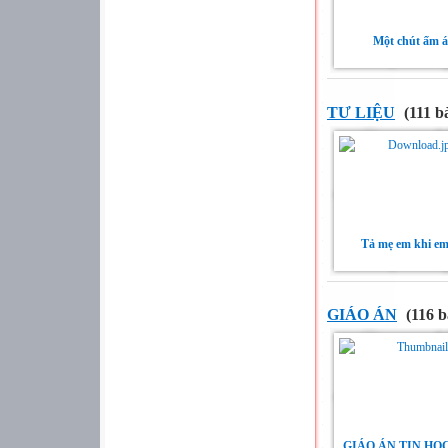
Một chút ấm 
TƯ LIỆU
(111 bà
Tả mẹ em khi e
GIÁO ÁN
(116 b
GIÁO ÁN TIN HỌC