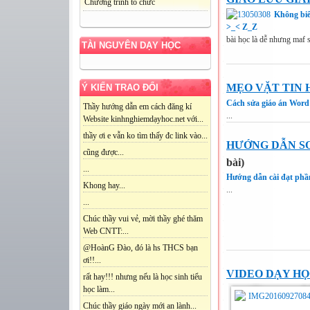
Chương trình tổ chức
Không biế
>_< Z_Z
bài học là dễ nhưng maf 
TÀI NGUYÊN DẠY HỌC
MẸO VẶT TIN 
Ý KIẾN TRAO ĐỔI
Cách sửa giáo án Word
Thầy hướng dẫn em cách đăng kí
...
Website kinhnghiemdạyhoc.net với...
thầy ơi e vẫn ko tìm thấy đc link vào...
HƯỚNG DẪN SO
cũng được...
bài)
...
Hướng dẫn cài đạt phầ
Khong hay...
...
...
Chúc thầy vui vẻ, mời thầy ghé thăm
Web CNTT:...
@HoànG Đào, đó là hs THCS bạn
ơi!!...
VIDEO DẠY H
rất hay!!! nhưng nếu là học sinh tiểu
học làm...
Chúc thầy giáo ngày mới an lành...