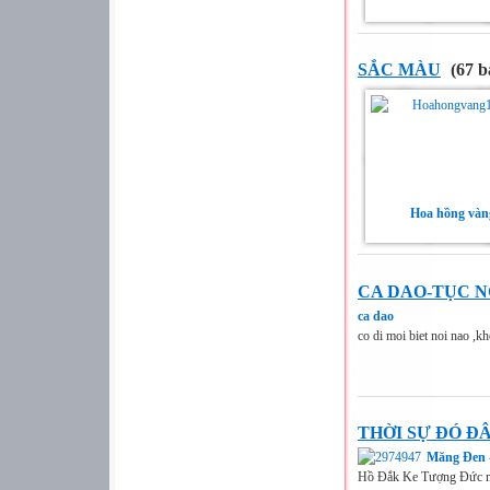
SẮC MÀU
(67 b
Hoa hồng vàn
CA DAO-TỤC 
ca dao
co di moi biet noi nao ,kh
THỜI SỰ ĐÓ Đ
Măng Đen 
Hồ Đắk Ke Tượng Đức m