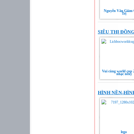
Nguyễn Văn Giám
Trị
SIÊU THỊ ĐỒN
Vui cùng world cup 
nhạc nền)
HÌNH NỀN-HÌN
lego