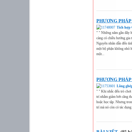
PHƯƠNG PHÁP 
Tích hợp 
" " Những năm gần đây h
càng có chiều hướng gia 
Nguyên nhân dẫn đến tình
một bộ phận không nhỏ họ
một...
PHƯƠNG PHÁP
Lồng ghé
" " Khi nhắc đến trò chơi
trí nhằm giảm bớt căng t
hoặc học tập. Nhưng trong
trí mà nó còn có tác dụng g
BÀI VIẾT
(85 bà