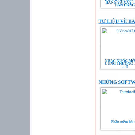
HÀNG VÀ XÂY ..
BÁN HÀNG
TƯ LIỆU VỀ B
NHẠC NƯỚC MỜ
CÙNG THƯỎNG 
...!!!
NHỮNG SOFTW
Phần mềm hỗ t