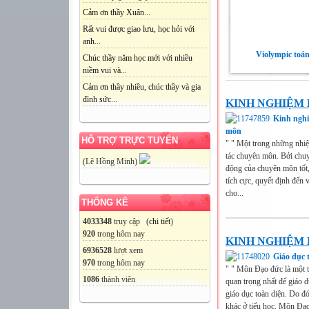
Cảm ơn thầy Xuân...
Rất vui được giao lưu, học hỏi với
anh...
Violympic toán
Chúc thầy năm học mới với nhiều
niềm vui và...
Cảm ơn thầy nhiều, chúc thầy và gia
đình sức...
KINH NGHIỆM
Kinh nghi
môn
HỖ TRỢ TRỰC TUYẾN
" " Một trong những nhi
tác chuyên môn. Bởi chuy
(Lê Hồng Minh)
động của chuyên môn tốt,
tích cực, quyết định đến 
cho...
THỐNG KÊ
4033348
truy cập (
chi tiết
)
920
trong hôm nay
KINH NGHIỆM 
6936528
lượt xem
Giáo dục 
970
trong hôm nay
" " Môn Đạo đức là một 
1086
thành viên
quan trọng nhất để giáo d
giáo dục toàn diện. Do đ
khác ở tiểu học. Môn Đạo