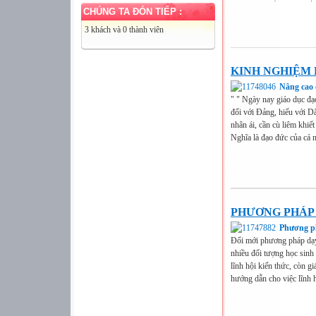
CHÚNG TA ĐÓN TIẾP :
3 khách và 0 thành viên
KINH NGHIỆM 
Nâng cao 
" " Ngày nay giáo dục đạ
đối với Đảng, hiếu với Dâ
nhân ái, cần cù liêm khiế
Nghĩa là đạo đức của cá n
PHƯƠNG PHÁP
Phương ph
Đổi mới phương pháp dạy
nhiều đối tượng học sinh 
lĩnh hội kiến thức, còn gi
hướng dẫn cho việc lĩnh h