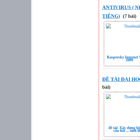
ANTIVIRUS ( 
TIẾNG)
(7 bài)
Kaspersky Internet 
2009
ĐỀ TÀI ĐẠI H
bài)
đề tài: Xây dựng h
câu hỏi ... sinh l