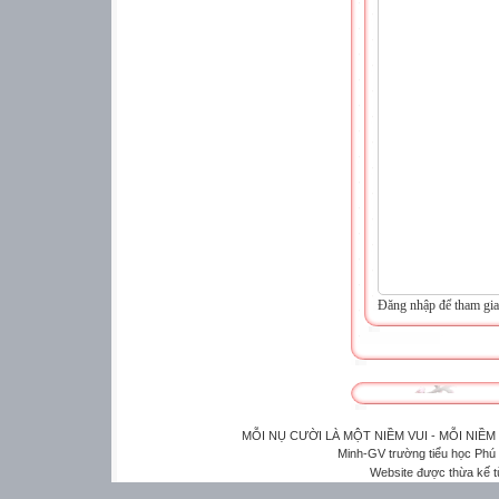
Đăng nhập để tham gia
MỖI NỤ CƯỜI LÀ MỘT NIỀM VUI - MỖI NIỀM
Minh-GV trường tiểu học Phú
Website được thừa kế 