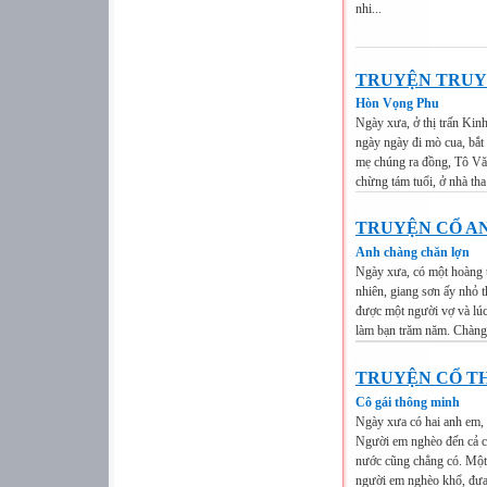
nhi...
TRUYỆN TRU
Hòn Vọng Phu
Ngày xưa, ở thị trấn Kin
ngày ngày đi mò cua, bắt 
mẹ chúng ra đồng, Tô Văn
chừng tám tuổi, ở nhà tha
TRUYỆN CỔ A
Anh chàng chăn lợn
Ngày xưa, có một hoàng t
nhiên, giang sơn ấy nhỏ 
được một người vợ và lúc
làm bạn trăm năm. Chàng 
TRUYỆN CỔ TH
Cô gái thông minh
Ngày xưa có hai anh em, 
Người em nghèo đến cả cá
nước cũng chẳng có. Một 
người em nghèo khổ, đưa 