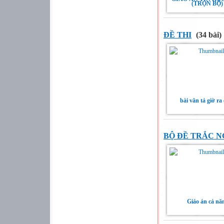
(TRỌN BỘ)
ĐỀ THI
(34 bài)
bài văn tả giờ ra
BỘ ĐỀ TRẮC N
Giáo án cả n