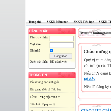
Trang chủ
SKKN Mầm non
SKKN Tiểu học
SKKN T
ĐĂNG NHẬP
Website kinhnghiem
Tên truy nhập
Mật khẩu
Chào mừng qu
Ghi nhớ
Quý vị chưa đăng
Quên mật khẩu
ĐK thành viên
các tư liệu của 
Nếu chưa đăng k
THÔNG TIN
tại đây
Bồi dưỡng học sinh giỏi
Nếu đã đăng ký r
Bài giảng điện tử Tiểu học
Đề tài Trung cấp chính trị
Tiểu luận lớp quản lý
GIAO LƯU GIẢ