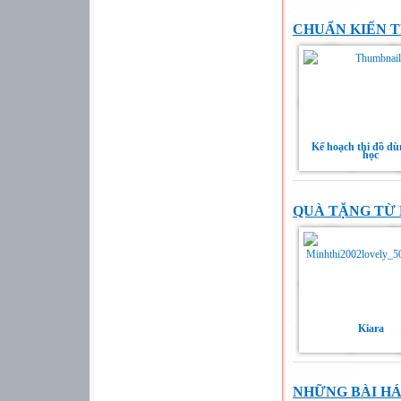
CHUẨN KIẾN T
Kế hoạch thi đồ dù
học
QUÀ TẶNG TỪ 
Kiara
NHỮNG BÀI HÁ