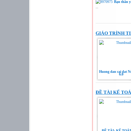
Bạn thân y
...
GIÁO TRÌNH T
Huong dan cai dat N
6.0
ĐỀ TÀI KẾ TO
ĐỀ TÀI: KẾ TOÁ