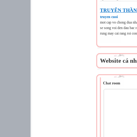
TRUYỆN THẦN
truyen cuoi
mot cap vo chong dua nhau
se song voi den dau bac 
rung may cai rang roi con
Website cá nh
Chat room