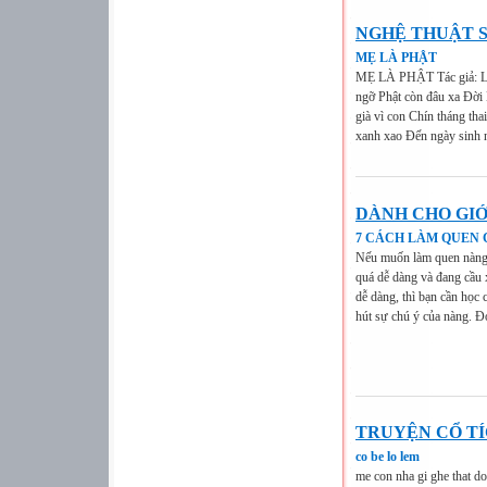
NGHỆ THUẬT 
MẸ LÀ PHẬT
MẸ LÀ PHẬT Tác giả: Liê
ngỡ Phật còn đâu xa Đời
già vì con Chín tháng t
xanh xao Đến ngày sinh n
DÀNH CHO GIỚ
7 CÁCH LÀM QUEN 
Nếu muốn làm quen nàng,
quá dễ dàng và đang cầu 
dễ dàng, thì bạn cần học
hút sự chú ý của nàng. Đó
TRUYỆN CỔ T
co be lo lem
me con nha gi ghe that do