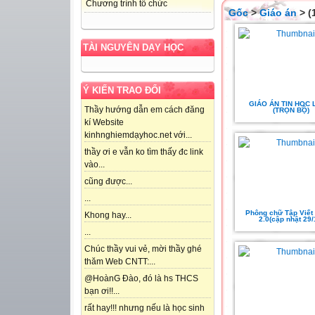
Chương trình tổ chức
Gốc
>
Giáo án
> (
TÀI NGUYÊN DẠY HỌC
Ý KIẾN TRAO ĐỔI
GIÁO ÁN TIN HỌC 
Thầy hướng dẫn em cách đăng
(TRỌN BỘ)
kí Website
kinhnghiemdạyhoc.net với...
thầy ơi e vẫn ko tìm thấy đc link
vào...
cũng được...
...
Phông chữ Tập Viết
Khong hay...
2.0(cập nhật 29/
...
Chúc thầy vui vẻ, mời thầy ghé
thăm Web CNTT:...
@HoànG Đào, đó là hs THCS
bạn ơi!!...
rất hay!!! nhưng nếu là học sinh