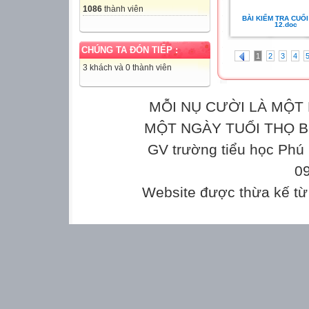
1086
thành viên
BÀI KIỂM TRA CUỐ
12.doc
CHÚNG TA ĐÓN TIẾP :
1
2
3
4
3 khách và 0 thành viên
MỖI NỤ CƯỜI LÀ MỘT 
MỘT NGÀY TUỔI THỌ Bản
GV trường tiểu học Phú
0
Website được thừa kế t