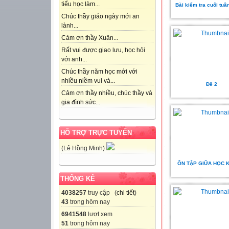
tiểu học làm...
Bài kiểm tra cuối tuầ
Chúc thầy giáo ngày mới an
lành...
Cảm ơn thầy Xuân...
Rất vui được giao lưu, học hỏi
với anh...
Chúc thầy năm học mới với
nhiều niềm vui và...
Đề 2
Cảm ơn thầy nhiều, chúc thầy và
gia đình sức...
HỖ TRỢ TRỰC TUYẾN
(Lê Hồng Minh)
ÔN TẬP GIỮA HỌC KÌ
THỐNG KÊ
4038257
truy cập (
chi tiết
)
43
trong hôm nay
6941548
lượt xem
51
trong hôm nay