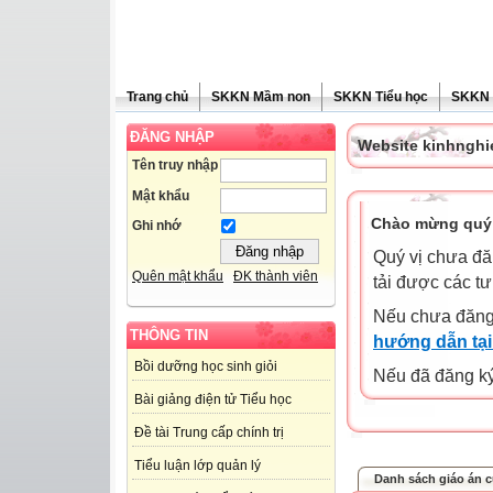
Trang chủ
SKKN Mầm non
SKKN Tiểu học
SKKN
ĐĂNG NHẬP
Website kinhngh
Tên truy nhập
Mật khẩu
Chào mừng quý 
Ghi nhớ
Quý vị chưa đă
Quên mật khẩu
ĐK thành viên
tải được các tư
Nếu chưa đăng
THÔNG TIN
hướng dẫn tại
Bồi dưỡng học sinh giỏi
Nếu đã đăng ký 
Bài giảng điện tử Tiểu học
Đề tài Trung cấp chính trị
Tiểu luận lớp quản lý
Danh sách giáo án c