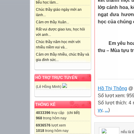
kết thành một 
tiểu học làm...
lớp cánh hoa, k
Chúc thầy giáo ngày mới an
ngạt đưa hương
lành...
học của chúng 
Cảm ơn thầy Xuân...
Rất vui được giao lưu, học hỏi
với anh...
Chúc thầy năm học mới với
Em yêu hoa
nhiều niềm vui và...
thu – Mùa tựu 
Cảm ơn thầy nhiều, chúc thầy và
gia đình sức...
Hồ
HỖ TRỢ TRỰC TUYẾN
(Lê Hồng Minh)
Hồ Thị Thông
@ 
Số lượt xem: 95
Số lượt thích: 4 
THỐNG KÊ
vy
,
...
)
4033396
truy cập (
chi tiết
)
968
trong hôm nay
6936576
lượt xem
1018
trong hôm nay
nếu là t