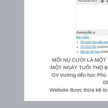
Kích thước font
Đường dẫn
:
p
Gửi ý kiến
Tả vườn hoa gần nơ
TẢ CÁI CẶP
(10/06/0
Văn tả cây hoa
(09/0
MỖI NỤ CƯỜI LÀ MỘT 
MỘT NGÀY TUỔI THỌ Bản
GV trường tiểu học Phú
0
Website được thừa kế t