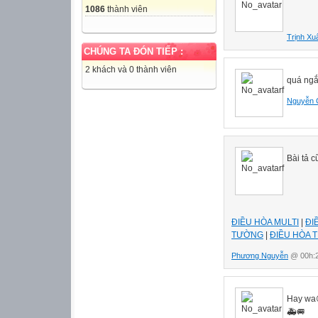
1086
thành viên
Trịnh Xu
CHÚNG TA ĐÓN TIẾP :
2 khách và 0 thành viên
quá ng
Nguyễn 
Bài tả 
ĐIỀU HÒA MULTI
|
ĐI
TƯỜNG
|
ĐIỀU HÒA 
Phương Nguyễn
@ 00h:2
Hay wa
🚑🚐