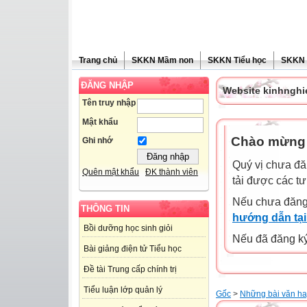
Trang chủ
SKKN Mầm non
SKKN Tiểu học
SKKN
ĐĂNG NHẬP
Website kinhngh
Tên truy nhập
Mật khẩu
Chào mừng q
Ghi nhớ
Quý vị chưa đă
Quên mật khẩu
ĐK thành viên
tải được các tư
Nếu chưa đăng
THÔNG TIN
hướng dẫn tại
Bồi dưỡng học sinh giỏi
Nếu đã đăng ký 
Bài giảng điện tử Tiểu học
Đề tài Trung cấp chính trị
Tiểu luận lớp quản lý
Gốc
>
Những bài văn hay