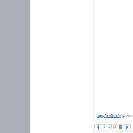
Nguyễn Vẵn Tán
@ 20h:5
1
2
3
4