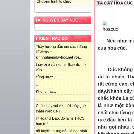
Chương trình tổ chức
TẢ CÂY HOA CÚC
TÀI NGUYÊN DẠY HỌC
Ý KIẾN TRAO ĐỔI
Nếu như mù
Thầy hướng dẫn em cách đăng
của hoa cúc.
kí Website
kinhnghiemdạyhoc.net với...
thầy ơi e vẫn ko tìm thấy đc link
Cúc không 
vào...
rất tự nhiên. T
cũng được...
rất cứng cáp, 
...
dày.Nhánh cây 
Khong hay...
chắc khỏe.Lá c
...
lá như một bàn
Chúc thầy vui vẻ, mời thầy ghé
thăm Web CNTT:...
chắt chiu từng 
@HoànG Đào, đó là hs THCS
rực.đầu tiên là
bạn ơi!!...
như gọi nhau, 
rất hay!!! nhưng nếu là học sinh